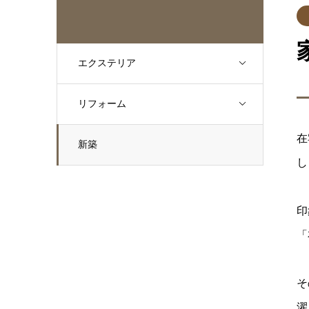
エクステリア
リフォーム
在
新築
し
印
「
そ
濯