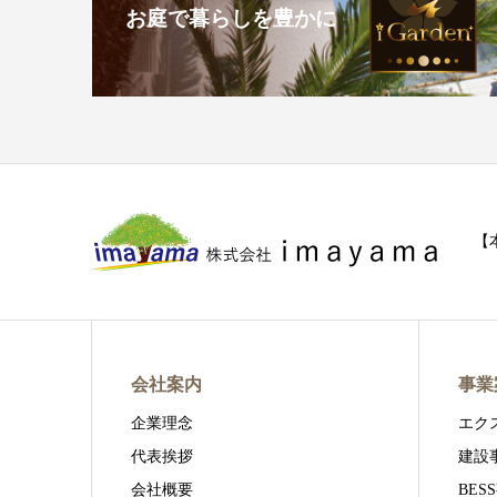
お庭で暮らしを豊かに
【本
会社案内
事業
企業理念
エク
代表挨拶
建設
会社概要
BES