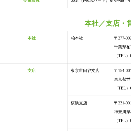
従業員数
60名（内6名パート）
※令和8年
本社／支店・
本社
柏本社
〒277-00
千葉県柏市
（TEL）04
支店
東京世田谷支店
〒154-00
東京都世田
（TEL）03
横浜支店
〒231-00
神奈川県横
（TEL）04